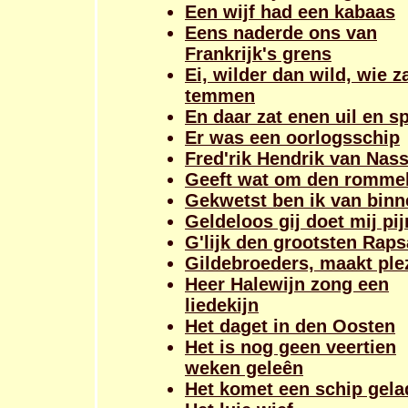
Een wijf had een kabaas
Eens naderde ons van
Frankrijk's grens
Ei, wilder dan wild, wie z
temmen
En daar zat enen uil en s
Er was een oorlogsschip
Fred'rik Hendrik van Nas
Geeft wat om den romme
Gekwetst ben ik van binn
Geldeloos gij doet mij pij
G'lijk den grootsten Rap
Gildebroeders, maakt ple
Heer Halewijn zong een
liedekijn
Het daget in den Oosten
Het is nog geen veertien
weken geleên
Het komet een schip gel