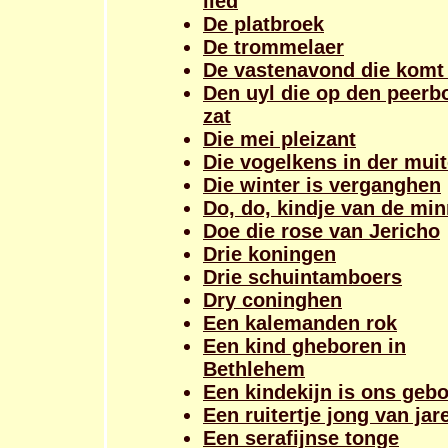
lied
De platbroek
De trommelaer
De vastenavond die komt
Den uyl die op den peer
zat
Die mei pleizant
Die vogelkens in der mui
Die winter is verganghen
Do, do, kindje van de mi
Doe die rose van Jericho
Drie koningen
Drie schuintamboers
Dry coninghen
Een kalemanden rok
Een kind gheboren in
Bethlehem
Een kindekijn is ons geb
Een ruitertje jong van jar
Een serafijnse tonge