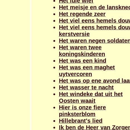
Het luie wief
Het meisje en de lanskne
Het regende zeer
Het viel eens hemels do
Het viel eens hemels dou
kerstversie
Het waren negen soldate
Het waren twee
koningskinderen
Het was een kind
Het was een maghet
uytvercoren
Het was op ene avond laa
Het wasser te nacht
Het windeke dat uit het
Oosten waait
Hier is onze fiere
pinksterblom
Hillebrant's lied
Ik ben de Heer van Zorgen