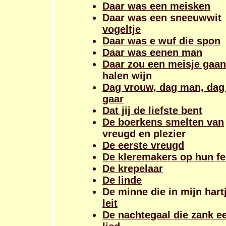
Daar was een meisken
Daar was een sneeuwwit
vogeltje
Daar was e wuf die spon
Daar was eenen man
Daar zou een meisje gaan
halen wijn
Dag vrouw, dag man, dag 
gaar
Dat jij de liefste bent
De boerkens smelten van
vreugd en plezier
De eerste vreugd
De kleremakers op hun fe
De krepelaar
De linde
De minne die in mijn hart
leit
De nachtegaal die zank e