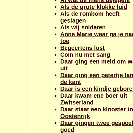
Al wat de mens bejegent
Als de grote klokke luid
Als de rombom heeft
geslagen
Als wij soldaten
Anne Marie waar ga je na
toe
Begeertens lust
Com nu met sang
Daar ging een meid om w
uit
Daar ging een patertje la
de kant
Daar is een kindje gebor
Daar kwam ene boer uit
Zwitserland
Daar staat een klooster in
Oostenrijk
Daar gingen twee gespee
goed