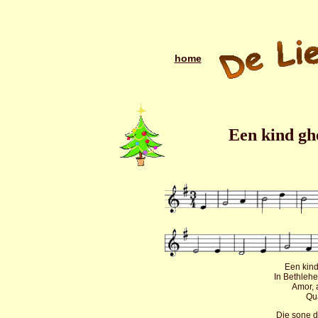
home
Een kind gh
Een kin
In Bethlehe
Amor, 
Qu
Die sone d