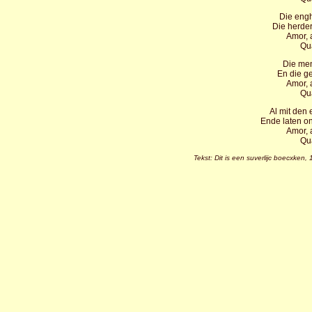
Die engh
Die herde
Amor, 
Qu
Die men
En die g
Amor, 
Qu
Al mit den
Ende laten on
Amor, 
Qu
Tekst: Dit is een suverlijc boecxken,