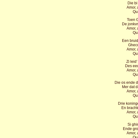
Die b
Amor, 
Qu
Toen G
De jonkv
Amor, 
Qu
Een brui
Gheco
Amor, 
Qu
Zi leid
Des eeu
Amor, 
Qu
Die os ende d
Mer dat d
Amor, 
Qu
Drie konin
En bracht
Amor, 
Qu
Si ghi
Ende gro
Amor, 
Qu