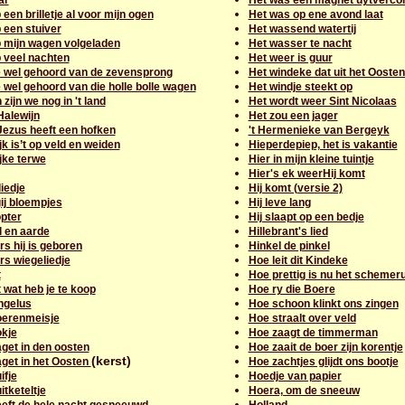
ar
Het was een maghet uytverco
 een brilletje al voor mijn ogen
Het was op ene avond laat
 een stuiver
Het wassend watertij
b mijn wagen volgeladen
Het wasser te nacht
 veel nachten
Het weer is guur
e wel gehoord van de zevensprong
Het windeke dat uit het Oosten
 wel gehoord van die holle bolle wagen
Het windje steekt op
zijn we nog in 't land
Het wordt weer Sint Nicolaas
Halewijn
Het zou een jager
Jezus heeft een hofken
't Hermenieke van Bergeyk
jk is’t op veld en weiden
Hieperdepiep, het is vakantie
jke terwe
Hier in mijn kleine tuintje
Hier's ek weer
Hij komt
iedje
Hij komt (versie 2)
ij bloempjes
Hij leve lang
pter
Hij slaapt op een bedje
 en aarde
Hillebrant's lied
s hij is geboren
Hinkel de pinkel
rs wiegeliedje
Hoe leit dit Kindeke
t
Hoe prettig is nu het schemeru
 wat heb je te koop
Hoe ry die Boere
ngelus
Hoe schoon klinkt ons zingen
oerenmeisje
Hoe straalt over veld
okje
Hoe zaagt de timmerman
get in den oosten
Hoe zaait de boer zijn korentje
(kerst)
get in het Oosten
Hoe zachtjes glijdt ons bootje
ifje
Hoedje van papier
itketeltje
Hoera, om de sneeuw