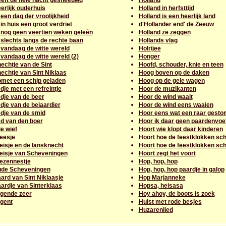
eeft de hele nacht gesneeuwd
Holland
erlijk ouderhuis
Holland in herfsttijd
 een dag der vroolijkheid
Holland is een heerlijk land
 in huis een groot verdriet
d'Hollander end' de Zeeuw
s nog geen veertien weken geleên
Holland ze zeggen
 slechts langs de rechte baan
Hollands vlag
 vandaag de witte wereld
Holrijee
 vandaag de witte wereld (2)
Honger
echtje van de Sint
Hoofd, schouder, knie en teen
echtje van Sint Niklaas
Hoog boven op de daken
omet een schip geladen
Hoog op de gele wagen
edje met een refreintje
Hoor de muzikanten
edje van de beer
Hoor de wind waait
edje van de beiaardier
Hoor de wind eens waaien
edje van de smid
Hoor eens wat een raar gest
ed van den boer
Hoor ik daar geen paardenvoe
ie wief
Hoort wie klopt daar kinderen
eesje
Hoort hoe de feestklokken sch
eisje en de lansknecht
Hoort hoe de feestklokken sch
eisje van Scheveningen
Hoort zegt het voort
ezennestje
Hop, hop, hop
ude Scheveningen
Hop, hop, hop paardje in galop
ard van Sint Niklaasje
Hop Marjanneke
ardje van Sinterklaas
Hopsa, heisasa
egende zeer
Hoy ahoy, de boots is zoek
egent
Hulst met rode besjes
Huzarenlied