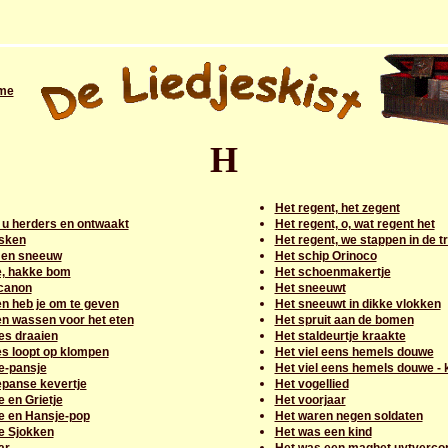
me
H
Het regent, het zegent
 u herders en ontwaakt
Het regent, o, wat regent het
esken
Het regent, we stappen in de 
 en sneeuw
Het schip Orinoco
, hakke bom
Het schoenmakertje
 canon
Het sneeuwt
n heb je om te geven
Het sneeuwt in dikke vlokken
n wassen voor het eten
Het spruit aan de bomen
es draaien
Het staldeurtje kraakte
s loopt op klompen
Het viel eens hemels douwe
e-pansje
Het viel eens hemels douwe - 
panse kevertje
Het vogellied
 en Grietje
Het voorjaar
e en Hansje-pop
Het waren negen soldaten
e Sjokken
Het was een kind