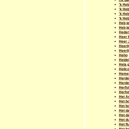
Hé da
'k Heb
'k Heb
'k He
‘k Heb
Heb j
Heb je
Heden 
Heer 
Heer 
Heerli
Heerli
Heho
Heidel
Hela g
Helico
Hemel
Herder
Herde
Herfs
Herfst
Het A
Het b
Het b
Het da
Het da
Het du
Het flu