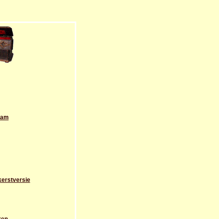
tram
kerstversie