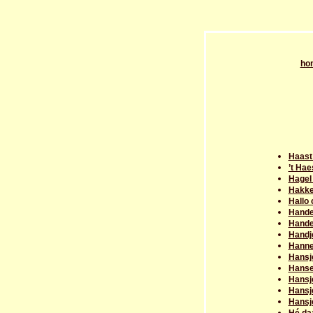
ho
Haast
’t Ha
Hagel
Hakke
Hallo
Hande
Hande
Handj
Hanne
Hansj
Hanse
Hansje
Hansj
Hansj