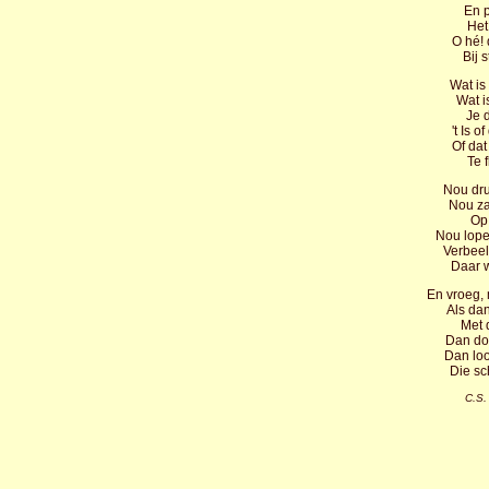
En p
Het
O hé! 
Bij 
Wat is
Wat i
Je 
't Is 
Of dat
Te 
Nou dru
Nou za
Op
Nou lop
Verbeel
Daar 
En vroeg, 
Als dan
Met 
Dan doe
Dan loo
Die s
C.S.