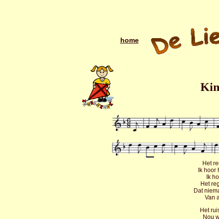
home
Kin
Het re
Ik hoor
Ik h
Het reg
Dat niema
Van a
Het rui
Nou w