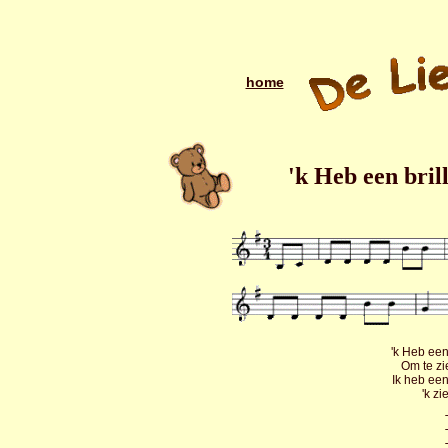
home
'k Heb een bril
'k Heb een
Om te z
Ik heb een
'k zi