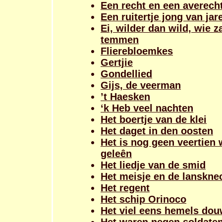
Een recht en een averech
Een ruitertje jong van jar
Ei, wilder dan wild, wie z
temmen
Flierebloemkes
Gertjie
Gondellied
Gijs, de veerman
’t Haesken
‘k Heb veel nachten
Het boertje van de klei
Het daget in den oosten
Het is nog geen veertien
geleên
Het liedje van de smid
Het meisje en de lanskne
Het regent
Het schip Orinoco
Het viel eens hemels do