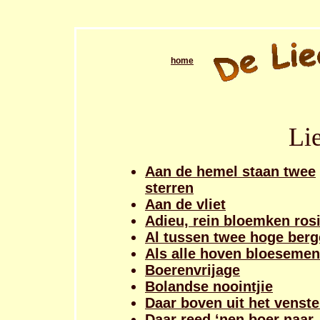
home
Li
Aan de hemel staan twee
sterren
Aan de vliet
Adieu, rein bloemken ros
Al tussen twee hoge ber
Als alle hoven bloesemen
Boerenvrijage
Bolandse noointjie
Daar boven uit het venste
Daar reed ‘nen boer naar