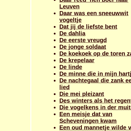
Leuven
Daar was een sneeuwwit
vogeltje
Dat jij de liefste bent
De dahlia
De eerste vreugd
De jonge soldaat
De koekoek op de toren z
De krepelaar
De linde
De minne die in mijn hartj
De nachtegaal die zank e
lied
Die mei pleizant
Des winters als het regen
Die vogelkens in der mui
Een meisje dat van
Scheveningen kwam
Een oud mannetje wilde v