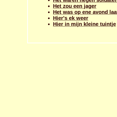
Het waren negen soldate
Het zou een jager
Het was op ene avond laa
Hier's ek weer
Hier in mijn kleine tuintje