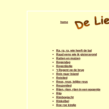
home
Ra, ra, ra, wie heeft de bal
Raad eens wie ik gisteravond
Ratten en muizen
Regendag
Regenliedje
‘t Regent op de brug
Reis naar Island
Reislied
Reus, reus, lelijke reus
Reuzenlied
Rijen, rijen, rijen in een wagentje
Rijp
Rimboejacht
Rinkelbel
Roe roe kindje