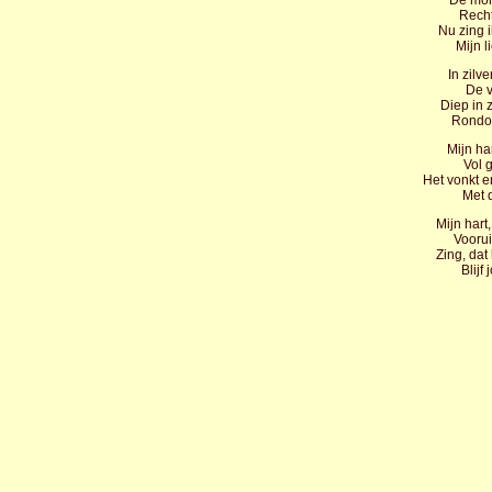
De morg
Recht
Nu zing 
Mijn l
In zilve
De v
Diep in z
Rondom
Mijn ha
Vol 
Het vonkt e
Met d
Mijn hart
Voorui
Zing, dat 
Blijf