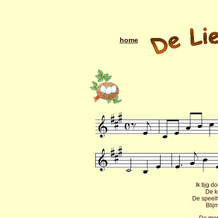
home
Ik tijg 
De k
De speel
Bli