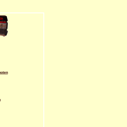
noten
n