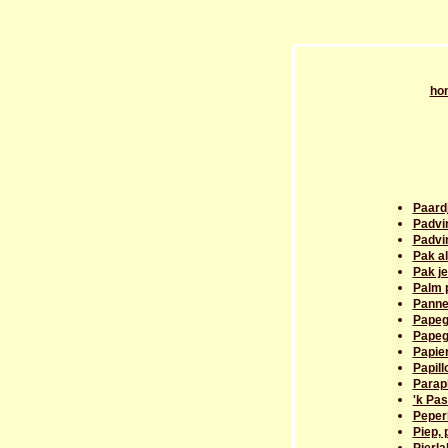
ho
Paard
Padvi
Padvi
Pak al
Pak je
Palm 
Panne
Papega
Papega
Papier
Papill
Parapl
'k Pa
Peper
Piep, 