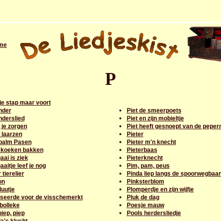
me
P
je stap maar voort
nder
Piet de smeerpoets
nderslied
Piet en zijn mobieltje
 je zorgen
Piet heeft gesnoept van de peper
 laarzen
Pieter
palm Pasen
Pieter m'n knecht
koeken bakken
Pieterbaas
ai is ziek
Pieterknecht
aitje leef je nog
Pim, pam, peus
 tierelier
Pinda liep langs de spoorwegbaa
on
Pinksterblom
uutje
Plomperdje en zijn wijfje
sseerde voor de visschemerkt
Pluk de dag
bolleke
Poesje mauw
piep, piep
Pools herdersliedje