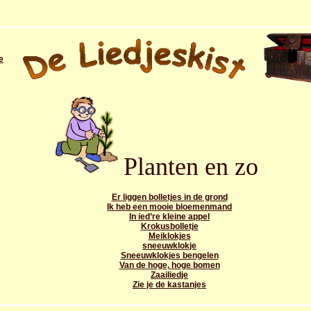
e
Planten en zo
Er liggen bolletjes in de grond
Ik heb een mooie bloemenmand
In ied’re kleine appel
Krokusbolletje
Meiklokjes
sneeuwklokje
Sneeuwklokjes bengelen
Van de hoge, hoge bomen
Zaailiedje
Zie je de kastanjes