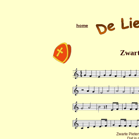
home
Zwart
Zwarte Piete
Dat is