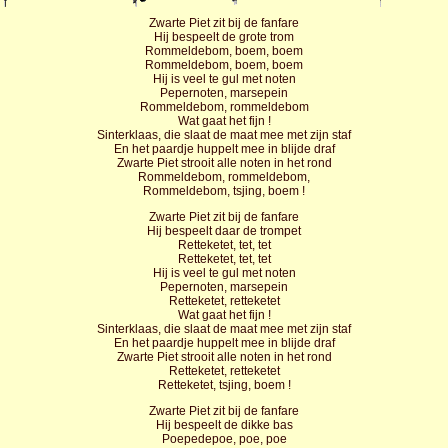
Zwarte Piet zit bij de fanfare
Hij bespeelt de grote trom
Rommeldebom, boem, boem
Rommeldebom, boem, boem
Hij is veel te gul met noten
Pepernoten, marsepein
Rommeldebom, rommeldebom
Wat gaat het fijn !
Sinterklaas, die slaat de maat mee met zijn staf
En het paardje huppelt mee in blijde draf
Zwarte Piet strooit alle noten in het rond
Rommeldebom, rommeldebom,
Rommeldebom, tsjing, boem !
Zwarte Piet zit bij de fanfare
Hij bespeelt daar de trompet
Retteketet, tet, tet
Retteketet, tet, tet
Hij is veel te gul met noten
Pepernoten, marsepein
Retteketet, retteketet
Wat gaat het fijn !
Sinterklaas, die slaat de maat mee met zijn staf
En het paardje huppelt mee in blijde draf
Zwarte Piet strooit alle noten in het rond
Retteketet, retteketet
Retteketet, tsjing, boem !
Zwarte Piet zit bij de fanfare
Hij bespeelt de dikke bas
Poepedepoe, poe, poe