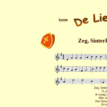
home
Zeg, Sinterk
Zeg, Sinte
O, j
Ik vraag
Mijn s
Die mand
En k