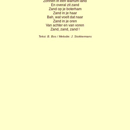
Zonnen in een warrum land
En overal zit zand
Zand op je boterham
Zand in je haar
Bah, wat voelt dat naar
Zand in je oren
Van achter en van voren
Zand, zand, zand !
Tekst: B. Bos / Melodie: J. Stokkermans