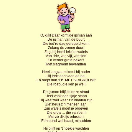
O, kijk! Daar komt de ijsman aan
De ijsman van de buurt
Die ied’re dag geregeld komt
Zolang de zomer duurt
Zeg, hij heeft lekk’re wafels
Van drie, van vijf, van tien
En verder grote bekers
Met slagroom bovendien
Heel langzaam komt hij nader
Hij trekt eens aan de bel
En roept dan “IJS MET SLAGROOM!”
Die roep, die ken je wel!
De ijsman blijft in onze straat
Heel vaak een tijdje staan
Hij weet wel waar z’n klanten zijn
Ziet heus z’n mensen aan
Zijn wafels moet je proeven
Die grote… die van tien!
Met zó dik ijs ertussen
Een pond wel haast, misschien
Hij blijft op ’t hoekje wachten