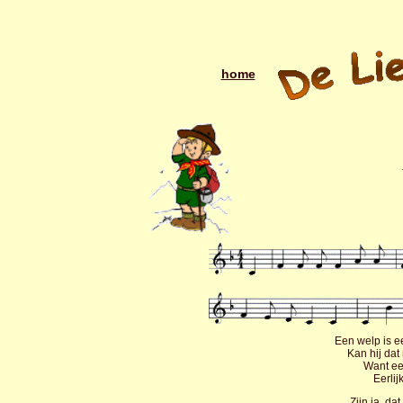
home
Een welp is 
Kan hij dat
Want ee
Eerlij
Zijn ja, dat