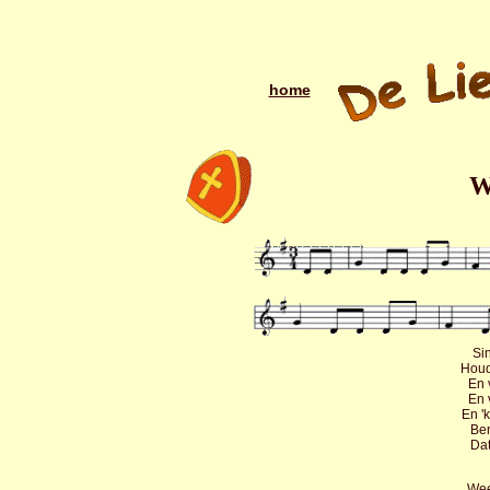
home
W
Si
Houd
En 
En 
En '
Ben
Dat
Wee