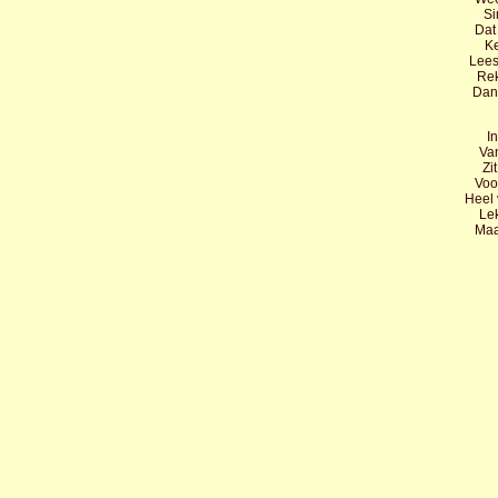
Si
Dat 
Ke
Lees
Rek
Dan
I
Van
Zi
Voo
Heel 
Lek
Maa