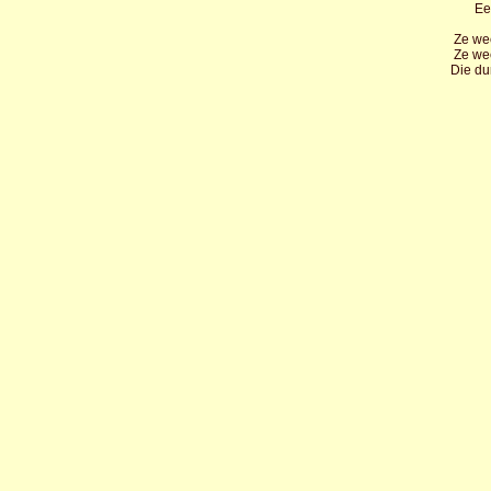
Ee
Ze we
Ze we
Die du