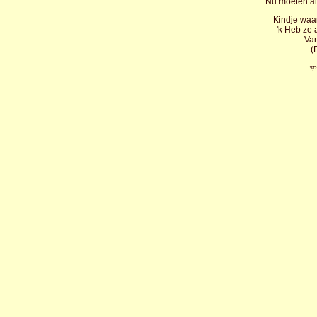
Nu moeten all
Kindje waar
'k Heb ze 
Van
(
sp