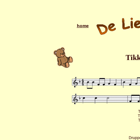
home
Tikk
T
T
T
Druppe