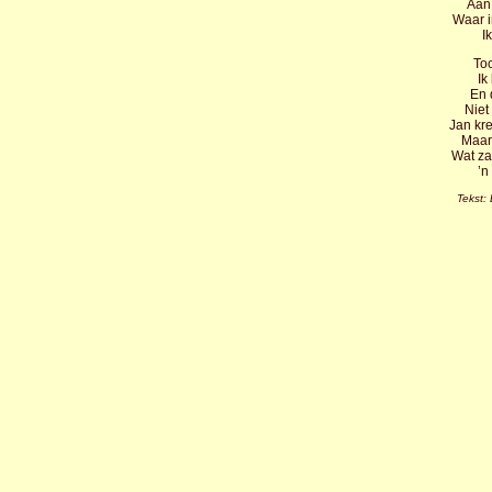
Aan 
Waar i
I
Toc
Ik
En 
Niet
Jan kre
Maar 
Wat za
’n
Tekst: