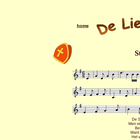
home
S
De S
Men ve
Be
Want 
Het v