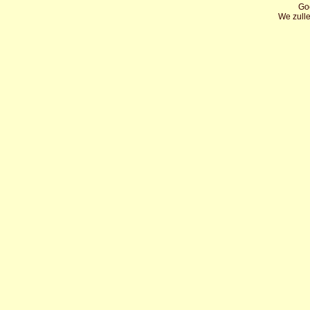
Goo
We zull