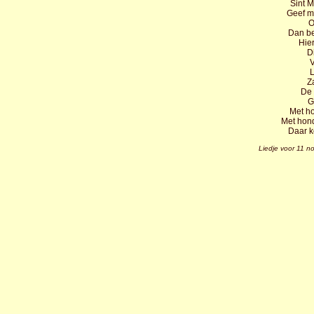
Sint M
Geef me
O
Dan be
Hier
D
V
L
Za
De 
G
Met h
Met hond
Daar k
Liedje voor 11 n