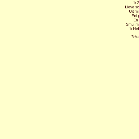
‘k 
Lieve s
Uit m
Eet 
En 
Smul ma
‘k He
Tekst