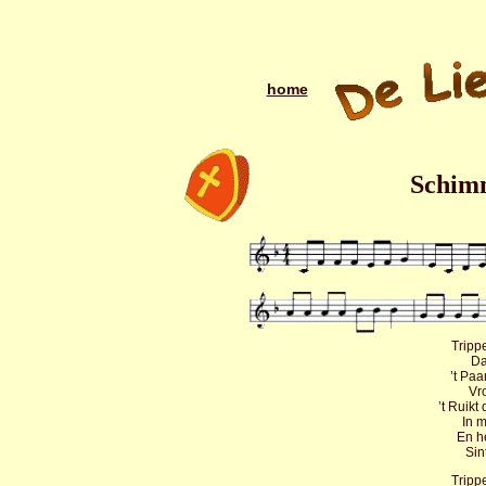
home
Schimm
Trippe
Da
’t Paa
Vro
’t Ruikt 
In m
En he
Sin
Trippe