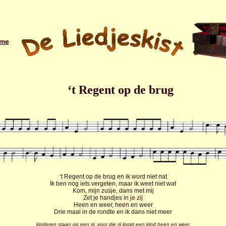
me
‘t Regent op de brug
‘t Regent op de brug en ik word niet nat
Ik ben nog iets vergeten, maar ik weet niet wat
Kom, mijn zusje, dans met mij
Zet je handjes in je zij
Heen en weer, heen en weer
Drie maal in de rondte en ik dans niet meer
kinderen staan op een rij, voor die rij loopt een kind heen en weer