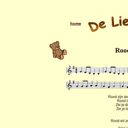
home
Rood
Rood zijn de
Rood is
Zie je d
Zie je 
Rood wil z
Tekst e