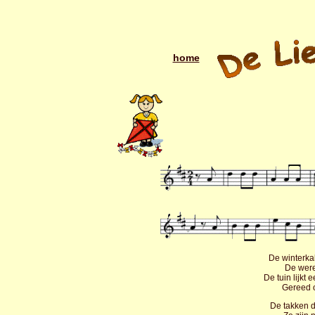
home
De winterka
De were
De tuin lijkt 
Gereed 
De takken d