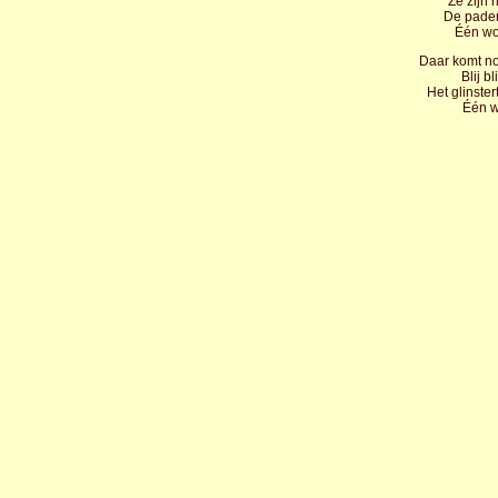
Ze zijn 
De paden 
Één wo
Daar komt nog
Blij b
Het glinster
Één w