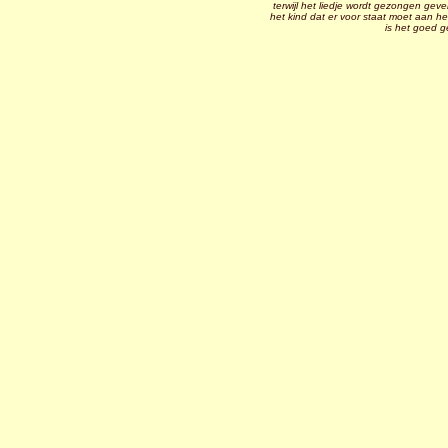
terwijl het liedje wordt gezongen gev
het kind dat er voor staat moet aan he
is het goed g