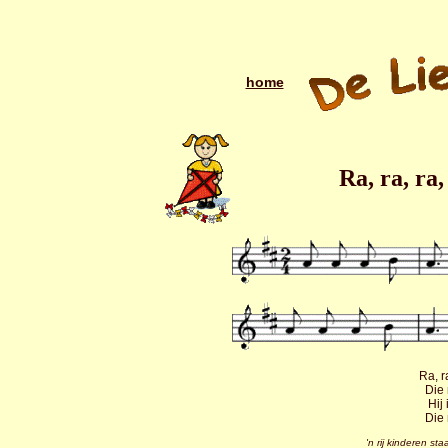
home
Ra, ra, ra,
Ra, r
Die
Hij
Die
'n rij kinderen st