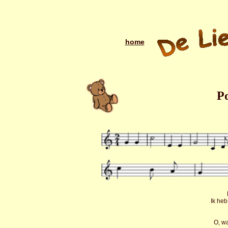
home
P
Ik heb
O, wa