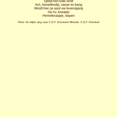
Opdat het ruste vindt
Ach, hemelkindje, zwaar en bang
Wordt hier op aard uw levensgang
Ga nu, knaapje
Hemelknaapje, slapen
Tekst: De blijde weg naar C.D.F. Schubart/ Melodie: C.D.F. Schubart