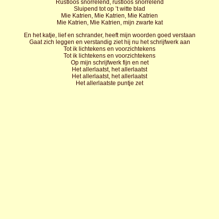
Rustloos snorrelend, rustloos snorrelend
Sluipend tot op ’t witte blad
Mie Katrien, Mie Katrien, Mie Katrien
Mie Katrien, Mie Katrien, mijn zwarte kat
En het katje, lief en schrander, heeft mijn woorden goed verstaan
Gaat zich leggen en verstandig ziet hij nu het schrijfwerk aan
Tot ik lichtekens en voorzichtekens
Tot ik lichtekens en voorzichtekens
Op mijn schrijfwerk fijn en net
Het allerlaatst, het allerlaatst
Het allerlaatst, het allerlaatst
Het allerlaatste puntje zet