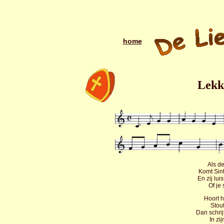
home
Lekk
Als d
Komt Sint
En zij lui
Of je 
Hoort h
Stou
Dan schrij
In zi