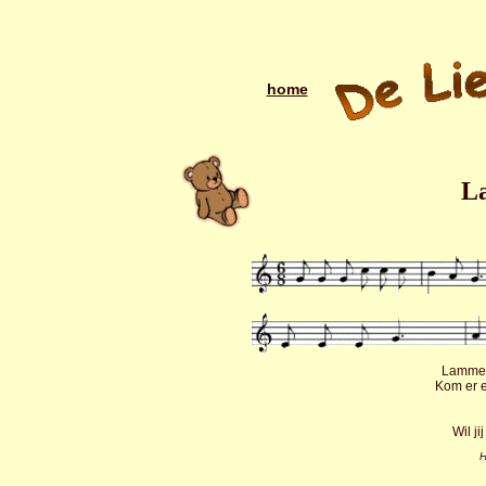
home
L
Lammet
Kom er 
Wil ji
H