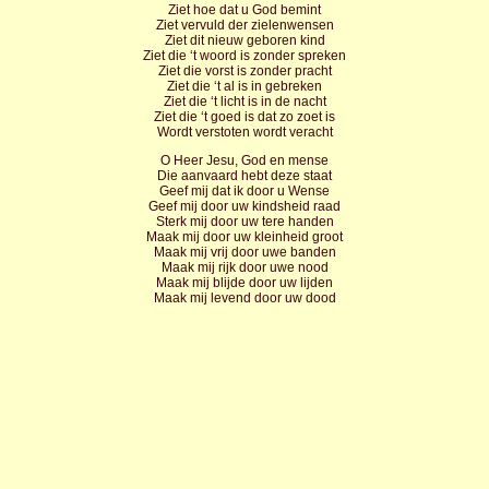
Ziet hoe dat u God bemint
Ziet vervuld der zielenwensen
Ziet dit nieuw geboren kind
Ziet die ‘t woord is zonder spreken
Ziet die vorst is zonder pracht
Ziet die ‘t al is in gebreken
Ziet die ‘t licht is in de nacht
Ziet die ‘t goed is dat zo zoet is
Wordt verstoten wordt veracht
O Heer Jesu, God en mense
Die aanvaard hebt deze staat
Geef mij dat ik door u Wense
Geef mij door uw kindsheid raad
Sterk mij door uw tere handen
Maak mij door uw kleinheid groot
Maak mij vrij door uwe banden
Maak mij rijk door uwe nood
Maak mij blijde door uw lijden
Maak mij levend door uw dood