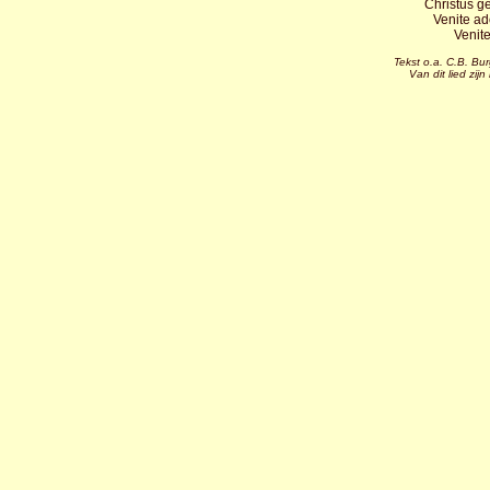
Christus g
Venite a
Venit
Tekst o.a. C.B. Bur
Van dit lied zi