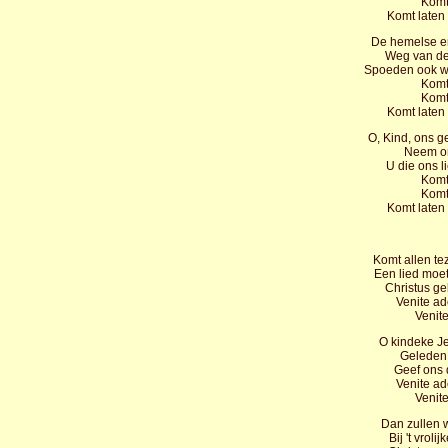
Komt
Komt laten
De hemelse en
Weg van de
Spoeden ook wi
Komt
Komt
Komt laten
O, Kind, ons g
Neem on
U die ons l
Komt
Komt
Komt laten
Komt allen te
Een lied moe
Christus ge
Venite a
Venit
O kindeke Je
Geleden,
Geef ons 
Venite a
Venit
Dan zullen 
Bij 't vroli