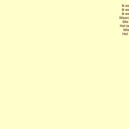
Ik w
Ik w
Ik w
Waaro
Wie 
Het l
Wie
Het 