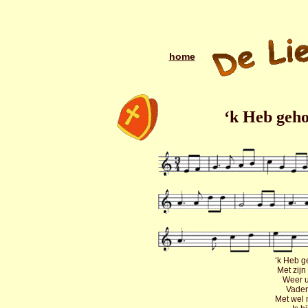
home
‘k Heb geho
‘k Heb g
Met zijn
Weer u
Vader
Met wel 