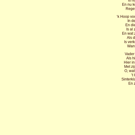
Is h
En nu ko
Regel
‘k Hoop voo
In d
En di
Is al
En wat 
Als 
Is ver
Want 
Vader 
Als h
Hier i
Met zi
O, wat
’t 
Sinterkl
En z