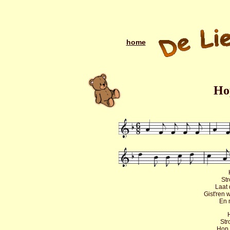
home
Ho
Str
Laat
Gist'ren 
En 
Str
Hop 