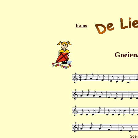
home
Goeien
Goei