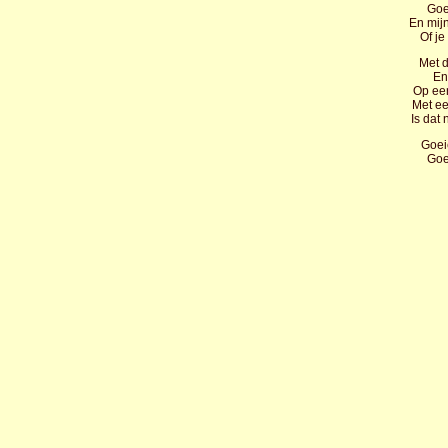
Goe
En mijn
Of je
Met 
En
Op een
Met ee
Is dat 
Goei
Goe