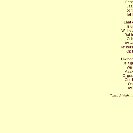
Eens
Laag
Toch 
Tot 
Laat 
Is 
Wij he
Dat h
Och,
Uw wo
Het kers
Op 
Uw beel
Is ’t 
Wij
Maak
O, gee
Ons h
Op
Uw 
Tekst: J. Veth, 