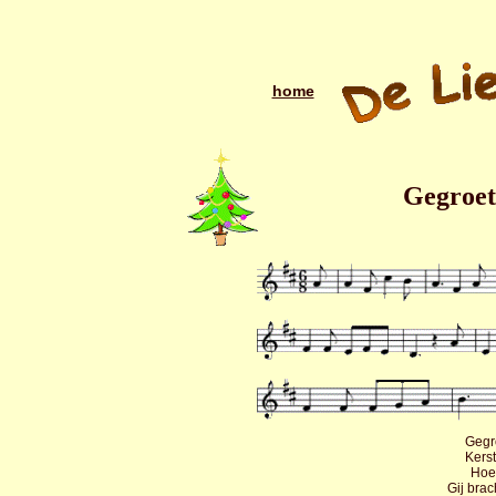
home
Gegroet
Gegr
Kerst
Hoe 
Gij bra