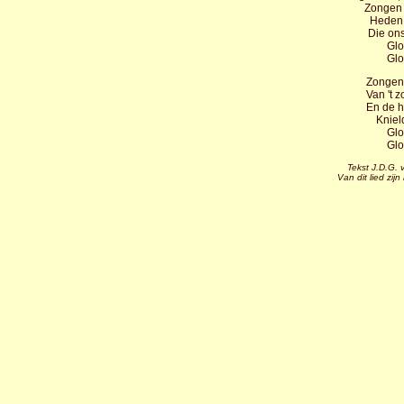
Zongen 
Heden 
Die ons
Glo
Glo
Zongen 
Van 't z
En de h
Kniel
Glo
Glo
Tekst J.D.G.
Van dit lied zi