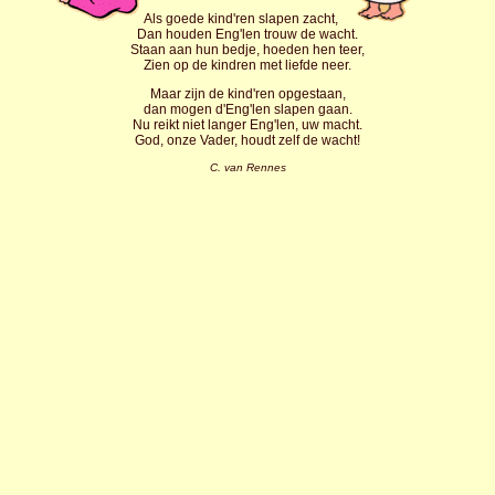
Als goede kind'ren slapen zacht,
Dan houden Eng'len trouw de wacht.
Staan aan hun bedje, hoeden hen teer,
Zien op de kindren met liefde neer.
Maar zijn de kind'ren opgestaan,
dan mogen d'Eng'len slapen gaan.
Nu reikt niet langer Eng'len, uw macht.
God, onze Vader, houdt zelf de wacht!
C. van Rennes