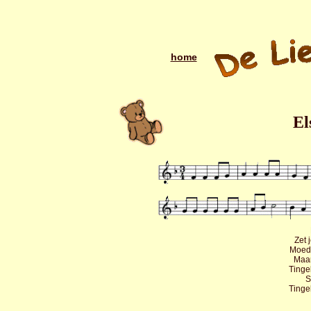
home
El
Zet 
Moed
Maar
Tinge
S
Tinge