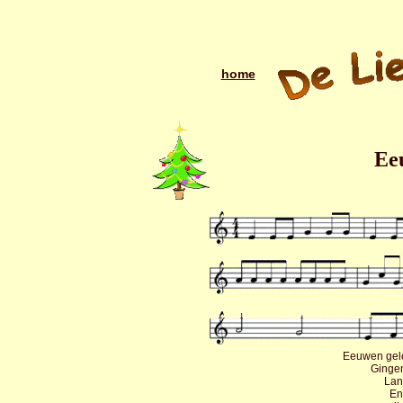
home
Ee
Eeuwen gele
Gingen
Lan
En