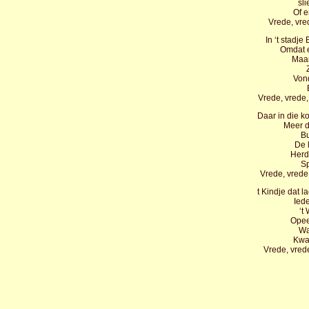
sl
Of e
Vrede, vre
In ‘t stadje
Omdat e
Maar
Von
Vrede, vrede
Daar in die k
Meer d
Bu
De 
Herd
Sp
Vrede, vrede
t Kindje dat 
Iede
‘t
Opee
Wa
Kwa
Vrede, vrede