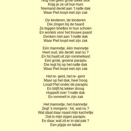
Nog met geen grote dikke stok
Krijg je ze uit hun huis
Niemand denkt aan ’t natte dak
Waar Piet loopt met zijn zak
De kinderen, de kinderen
Die zingen bij de haard
Ze leggen briefjes in hun schoen
En wortels voor het trouwe paard
Denken niet aan ’t natte dak
Waar Piet loopt met zijn zak
Eén mannetje, één mannetje
Heel oud, die denkt: wat nu ?
En hij haalt uit zijn rommelkast
Een grote, groene paraplu
Die legt hij op het natte dak
Waar Piet loopt met zijn zak
Het re- gent, het re- gent
Maar op het dak, heel hoog
Loopt Piet onder de paraplu
En blijft hij lekker droog
Huppelt over ’t natte dak
En rommelt in zijn zak
Het mannetje, het mannetje
Zegt ’s morgens : hé, wat nu ?
Wat staat daar naast mijn kacheltje
Dat is mijn eigen paraplu
En daar, wat zit er in dat pak ?
Een pijpje en tabak