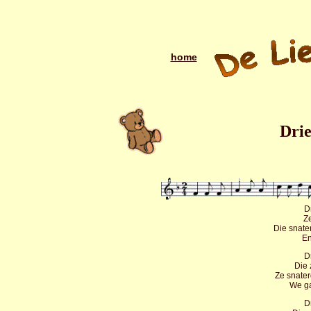
home
Drie
D
Z
Die snate
En
D
Die 
Ze snate
We ga
D