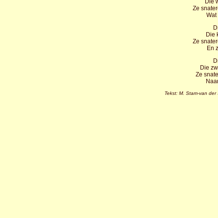
Die 
Ze snate
Wat 
D
Die 
Ze snate
En z
D
Die zw
Ze snate
Naar
Tekst: M. Stam-van der 