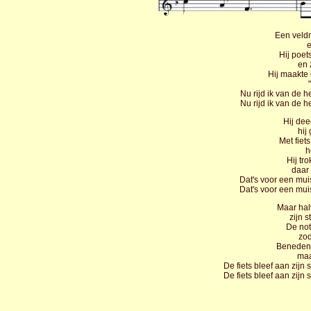
Een veldm
e
Hij poet
en 
Hij maakte 
Nu rijd ik van de 
Nu rijd ik van de 
Hij dee
hij
Met fiets
h
Hij tr
daar 
Dat's voor een mui
Dat's voor een mui
Maar hal
zijn s
De not
zod
Beneden 
maa
De fiets bleef aan zijn
De fiets bleef aan zijn