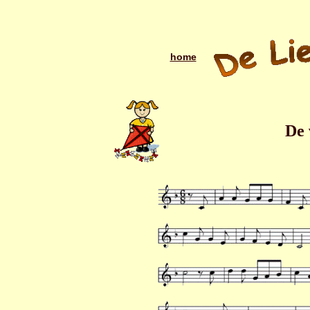
home
De 