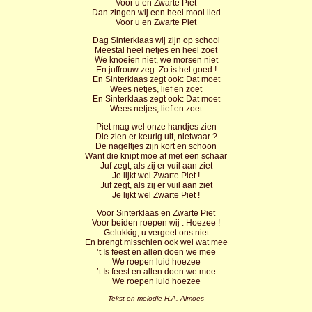
Voor u en Zwarte Piet
Dan zingen wij een heel mooi lied
Voor u en Zwarte Piet
Dag Sinterklaas wij zijn op school
Meestal heel netjes en heel zoet
We knoeien niet, we morsen niet
En juffrouw zeg: Zo is het goed !
En Sinterklaas zegt ook: Dat moet
Wees netjes, lief en zoet
En Sinterklaas zegt ook: Dat moet
Wees netjes, lief en zoet
Piet mag wel onze handjes zien
Die zien er keurig uit, nietwaar ?
De nageltjes zijn kort en schoon
Want die knipt moe af met een schaar
Juf zegt, als zij er vuil aan ziet
Je lijkt wel Zwarte Piet !
Juf zegt, als zij er vuil aan ziet
Je lijkt wel Zwarte Piet !
Voor Sinterklaas en Zwarte Piet
Voor beiden roepen wij : Hoezee !
Gelukkig, u vergeet ons niet
En brengt misschien ook wel wat mee
’t Is feest en allen doen we mee
We roepen luid hoezee
’t Is feest en allen doen we mee
We roepen luid hoezee
Tekst en melodie H.A. Almoes