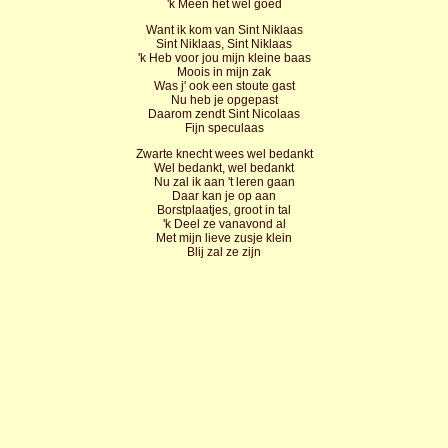
'k Meen het wel goed
Want ik kom van Sint Niklaas
Sint Niklaas, Sint Niklaas
'k Heb voor jou mijn kleine baas
Moois in mijn zak
Was j' ook een stoute gast
Nu heb je opgepast
Daarom zendt Sint Nicolaas
Fijn speculaas
Zwarte knecht wees wel bedankt
Wel bedankt, wel bedankt
Nu zal ik aan 't leren gaan
Daar kan je op aan
Borstplaatjes, groot in tal
'k Deel ze vanavond al
Met mijn lieve zusje klein
Blij zal ze zijn