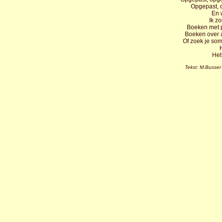
Opgepast, o
En 
Ik z
Boeken met 
Boeken over 
Of zoek je som
H
Het 
Tekst: M.Busser 