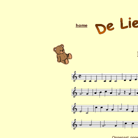
home
Opgepast, opge